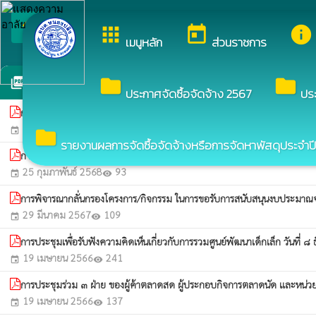
arrow_back_ios
ยินดีต้อนรับสู่เว็บไซต์ขอ
apps
today
info
กลับเมนูหลัก
เมนูหลัก
ส่วนราชการ
การเปิดโอกาสให้เกิดการมีส่วนร่วม
folder
folder
picture_as_pdf
ประกาศจัดซื้อจัดจ้าง 2567
ปร
การพิจารณากลั่นกรองโครงการ/กิจกรรม ในการขอรับการสนับสนุนงบประมาณจาก
20 มีนาคม 2569
33
event
visibility
folder
รายงานผลการจัดซื้อจัดจ้างหรือการจัดหาพัสดุประจำปี
การพิจารณากลั่นกรองโครงการ/กิจกรรม ในการขอรับการสนับสนุนงบประมาณจากก
25 กุมภาพันธ์ 2568
93
event
visibility
การพิจารณากลั่นกรองโครงการ/กิจกรรม ในการขอรับการสนับสนุนงบประมาณจา
29 มีนาคม 2567
109
event
visibility
การประชุมเพื่อรับฟังความคิดเห็นเกี่ยวกับการรวมศูนย์พัฒนาเด็กเล็ก วัน
19 เมษายน 2566
241
event
visibility
การประชุมร่วม ๓ ฝ่าย ของผู้ค้าตลาดสด ผู้ประกอบกิจการตลาดนัด และหน่
19 เมษายน 2566
137
event
visibility