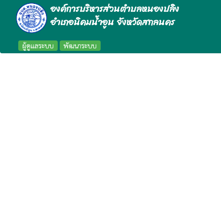
องค์การบริหารส่วนตำบลหนองปลิง
อำเภอนิคมน้ำอูน จังหวัดสกลนคร
ผู้ดูแลระบบ
พัฒนาระบบ