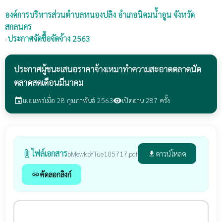
องค์การบริหารส่วนตำบลหนองปลิง
อำเภอนิคมน้ำอูน จังหวัด
สกลนคร
›
ประกาศจัดซื้อจัดจ้าง 2563
ประกาศผู้ชนะเสนอราคาจ้างเหมาทำความสะอาดตลาดนัด
ตลาดสดเดือนมีนาคม
เผยแพร่เมื่อ 28 กุมภาพันธ์ 2563
เปิดอ่าน 287 ครั้ง
event
visibility
ไฟล์เอกสาร
attach_file
ดาวน์โหลด
bMewkbYTue105717.pdf
file_download
คัดลอกลิงก์
link