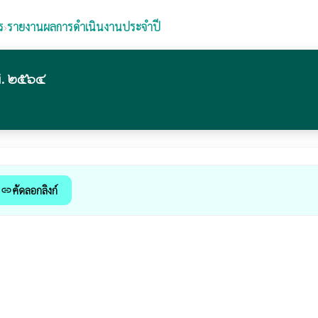
ร
›
รายงานผลการดำเนินงานประจำปี
ศ. ๒๕๖๔
คัดลอกลิงก์
link