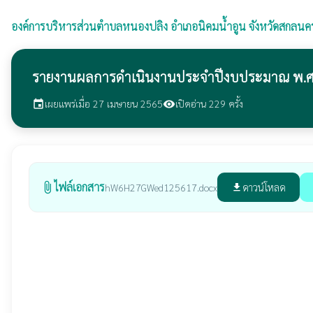
องค์การบริหารส่วนตำบลหนองปลิง
อำเภอนิคมน้ำอูน จังหวัดสกลนค
รายงานผลการดำเนินงานประจำปีงบประมาณ พ.
เผยแพร่เมื่อ 27 เมษายน 2565
เปิดอ่าน 229 ครั้ง
event
visibility
ไฟล์เอกสาร
attach_file
ดาวน์โหลด
hW6H27GWed125617.docx
file_download