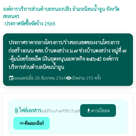
องค์การบริหารส่วนตำบลหนองปลิง
อำเภอนิคมน้ำอูน จังหวัด
สกลนคร
›
ประกาศจัดซื้อจัดจ้าง 2565
ประกาศราคากลางโครงการ/ร่างขอบเขตของงานโครงการ
ก่อสร้างถนน คสล.บ้านดงสว่าง ม.๗ ช่วงบ้านดงสว่าง หมู่ที่ ๗
-คุ้มน้อยร้อยเอ็ด (เงินอุดหนุนเฉพาะกิจ ๒๕๖๕) องค์การ
บริหารส่วนตำบลนิคมน้ำอูน
เผยแพร่เมื่อ 28 ธันวาคม 2564
เปิดอ่าน 193 ครั้ง
event
visibility
ไฟล์เอกสาร
attach_file
ดาวน์โหลด
vpQFfuuTue95815.pdf
file_download
คัดลอกลิงก์
link