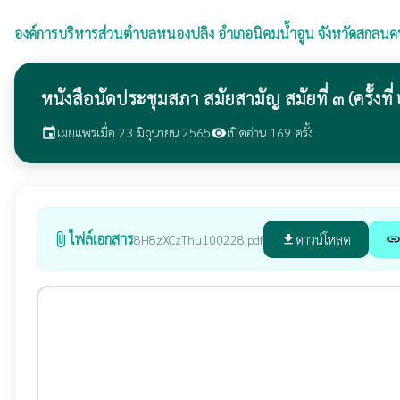
องค์การบริหารส่วนตำบลหนองปลิง
อำเภอนิคมน้ำอูน จังหวัดสกลนค
หนังสือนัดประชุมสภา สมัยสามัญ สมัยที่ ๓ (ครั้งท
เผยแพร่เมื่อ 23 มิถุนายน 2565
เปิดอ่าน 169 ครั้ง
event
visibility
ไฟล์เอกสาร
attach_file
ดาวน์โหลด
8H8zXCzThu100228.pdf
file_download
lin