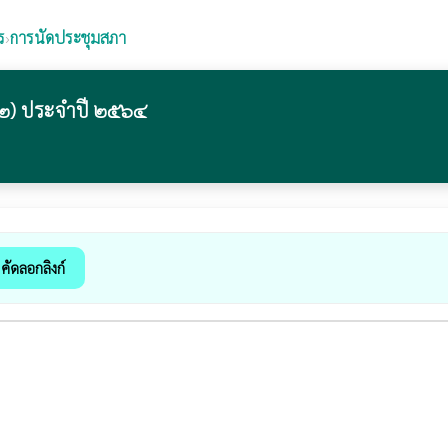
ร
›
การนัดประชุมสภา
ี่ ๒) ประจำปี ๒๕๖๔
คัดลอกลิงก์
k