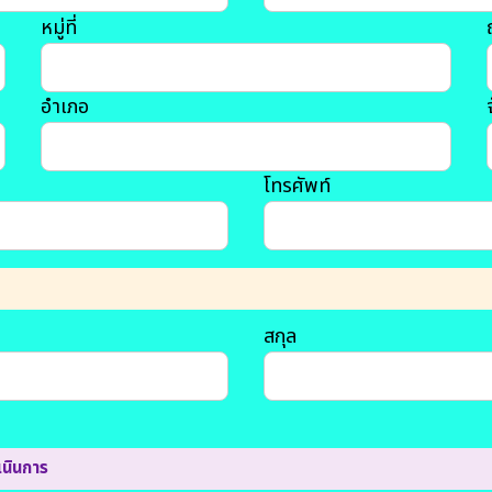
หมู่ที่
อำเภอ
โทรศัพท์
สกุล
เนินการ