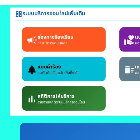
ระบบบริการออนไลน์เพิ่มเติม
grid_view
ช่องทางร้องเรียน
แ
campaign
volunteer_activism
การบริหารงานบุคคล
ขอ
แบบคำร้อง
แ
park
delete_sweep
ขอตัดต้นไม้และจัดเก็บกิ่งไม้
ขอร
สถิติการให้บริการ
bar_chart
รายงานสถิติระบบบริการออนไลน์