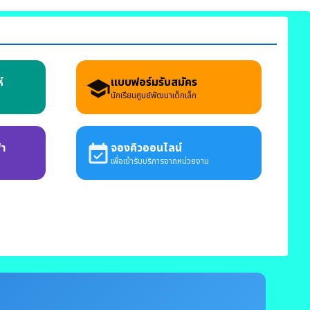
์
แบบฟอร์มรับสมัคร
school
นักเรียนศูนย์พัฒนาเด็กเล็ก
้า
จองคิวออนไลน์
event_available
เพื่อเข้ารับบริการจากหน่วยงาน