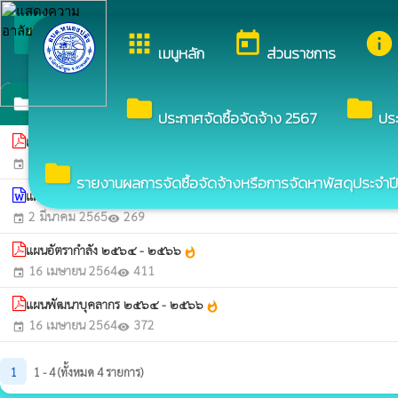
arrow_back_ios
ยินดีต้อนรับสู่เว็บไซ
apps
today
info
กลับเมนูหลัก
เมนูหลัก
ส่วนราชการ
นโยบายการบริหารทรัพยากรบุคคล
folder
folder
folder
ประกาศจัดซื้อจัดจ้าง 2567
ปร
แผนการบริหารและพัฒนาทรัพยากรบุคคล ประจำปีงบประมาณ พ.ศ. ๒๕๖๗
wha
9 เมษายน 2567
128
event
visibility
folder
รายงานผลการจัดซื้อจัดจ้างหรือการจัดหาพัสดุประจำปี
แผนพัฒนาบุคลากร องค์การบริหารส่วนตำบลหนองปลิง ปีงบประมาณ 2564
2 มีนาคม 2565
269
event
visibility
แผนอัตรากำลัง ๒๕๖๔ - ๒๕๖๖
whatshot
16 เมษายน 2564
411
event
visibility
แผนพัฒนาบุคลากร ๒๕๖๔ - ๒๕๖๖
whatshot
16 เมษายน 2564
372
event
visibility
1
1 - 4 (ทั้งหมด 4 รายการ)