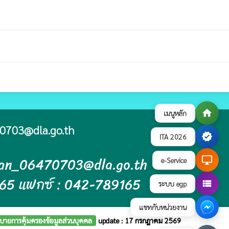
home
เมนูหลัก
0703@dla.go.th
verified
ITA 2026
ban_06470703@dla.go.th
desktop_windows
e-Service
165 แฟกซ์ : 042-789165
view_list
ระบบ egp
แชทกับหน่วยงาน
บายการคุ้มครองข้อมูลส่วนบุคคล
update : 17 กรกฎาคม 2569