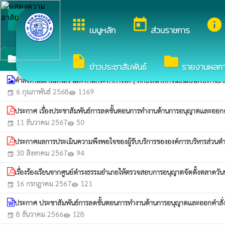
arrow_back_ios
ยินดีต้อนรับสู่เว็บไซต์ข
apps
today
info
กลับเมนูหลัก
เมนูหลัก
ส่วนราชการ
ประกาศ
insert_drive_file
folder
folder
ข่าวประชาสัมพันธ์
รายงานผลการจ
คำสั่งห้ามเผาในที่โล่ง และห้ามกระทำการใดๆ ที่ก่อให้เกิดควันอันเป็นพิษทาง
6 กุมภาพันธ์ 2568
1169
event
visibility
ประกาศ เรื่องประชาสัมพันธ์การลดขั้นตอนการทำงานด้านการอนุญาตและออ
11 ธันวาคม 2567
50
event
visibility
ประกาศผลการประเมินความพึงพอใจของผู้รับบริการขององค์การบริหารส่ว
30 สิงหาคม 2567
94
event
visibility
เรื่องร้องเรียนจากศูนย์ดำรงธรรมอำเภอให้ตรวจสอบการอนุญาตจัดตั้งตลาดวันพ
16 กรกฎาคม 2567
121
event
visibility
ประกาศ ประชาสัมพันธ์การลดขั้นตอนการทำงานด้านการอนุญาตและออกคำสั่
8 ธันวาคม 2566
128
event
visibility