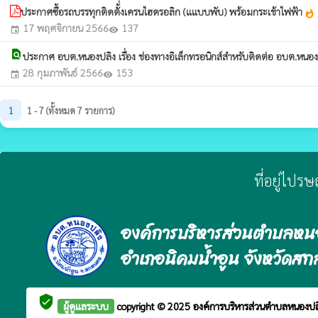
ประกาศซื้อรถบรรทุกติดตั้่งเครนไฮดรอลิก (แแบบพับ) พร้อมกระเช้าไฟฟ้า
whatshot
17 พฤศจิกายน 2566
137
event
visibility
find_in_page
ประกาศ อบต.หนองปลิง เรื่อง ช่องทางอิเล็กทรอนิกส์สำหรับติดต่อ อบต.หนอ
28 กุมภาพันธ์ 2566
153
event
visibility
1
1 - 7 (ทั้งหมด 7 รายการ)
ที่อยู่ไปร
องค์การบริหารส่วนตำบลหน
อำเภอนิคมน้ำอูน จังหวัดส
verified_user
ผู้ดูแลระบบ
copyright © 2025
องค์การบริหารส่วนตำบลหนองป