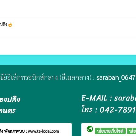
งปลิง
whatshot
ษณีย์อิเล็กทรอนิกส์กลาง (อีเมลกลาง) :
saraban_0647
E-MAIL : sara
องปลิง
โทร : 042-789
กลนคร
public
ลิง
พัฒนาระบบ :
www.ts-local.com
นโยบายเว็บไซต์
นโย