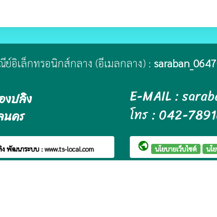
ษณีย์อิเล็กทรอนิกส์กลาง (อีเมลกลาง) :
saraban_0647
E-MAIL : sara
องปลิง
โทร : 042-789
กลนคร
public
ลิง
พัฒนาระบบ :
www.ts-local.com
นโยบายเว็บไซต์
นโย