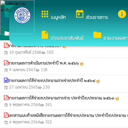
arrow_back_ios
ยินดีต้อนรับสู่เว็บไซ
apps
today
info
กลับเมนูหลัก
เมนูหลัก
ส่วนราชการ
รายงานผลการใช้จ่ายงบประมาณประจำปี
insert_drive_file
folder
folder
ข่าวประชาสัมพันธ์
รายงานผลการจ
รายงานการเงินประจำปี งปม.2567
whatshot
10 กุมภาพันธ์ 2568
105
event
visibility
รายงานผลการดำเนินงานประจำปี พ.ศ. ๒๕๖๖
whatshot
9 เมษายน 2567
118
event
visibility
รายงานผลการใช้จ่ายงบประมาณรายจ่ายประจำปี ๒๕๖๔
whatshot
27 เมษายน 2565
230
event
visibility
รายงานผลการใช้จ่ายงบประมาณรายจ่าย ประจำปีงบประมาณ ๒๕๖๓
whatshot
6 พฤษภาคม 2564
341
event
visibility
เอกสารแนบท้ายหนังสือรายงานผลการใช้จ่ายงบประมาณ ประจำปีงบประมา
6 พฤษภาคม 2564
322
event
visibility