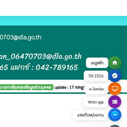
0703@dla.go.th
ban_06470703@dla.go.th
home
เมนูหลัก
165 แฟกซ์ : 042-789165
verified
ITA 2026
บายการคุ้มครองข้อมูลส่วนบุคคล
update : 17 กรกฎาคม 2569
desktop_windows
e-Service
view_list
ระบบ egp
แชทกับหน่วยงาน