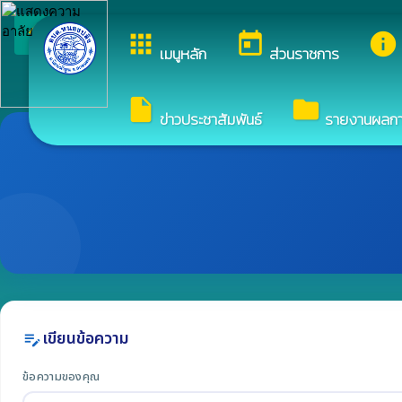
arrow_back_ios
ยินดีต้อนรับสู่เว็บไซต์ข
apps
today
info
กลับเมนูหลัก
เมนูหลัก
ส่วนราชการ
insert_drive_file
folder
ข่าวประชาสัมพันธ์
รายงานผลการจ
เขียนข้อความ
edit_note
ข้อความของคุณ