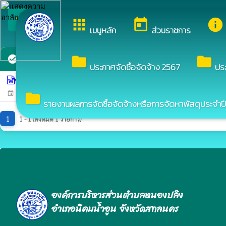
arrow_back_ios
ยินดีต้อนรับสู่เว็บไซต์ของ 
apps
today
info
กลับเมนูหลัก
เมนูหลัก
ส่วนราชการ
นโยบายคุ้มครองข้อมูลส่วนบุคคล
folder
folder
check_circle
ประกาศจัดซื้อจัดจ้าง 2567
ปร
ประกาศนโยบายคุ้มครองข้อมูลส่วนบุคคล
whatshot
2 มีนาคม 2566
464
event
visibility
folder
รายงานผลการจัดซื้อจัดจ้างหรือการจัดหาพัสดุประจำปี
1
1 - 1 (ทั้งหมด 1 รายการ)
องค์การบริหารส่วนตำบลหนองปลิง
อำเภอนิคมน้ำอูน จังหวัดสกลนคร