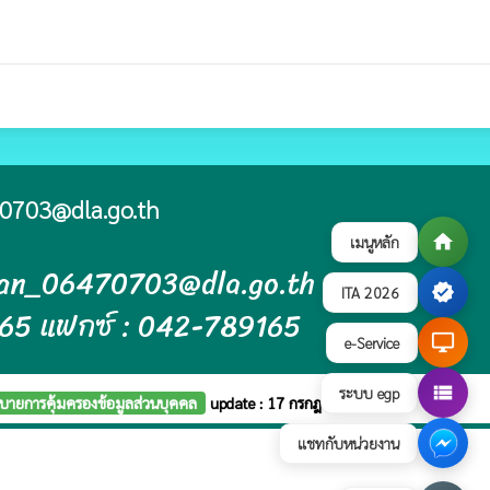
0703@dla.go.th
home
เมนูหลัก
ban_06470703@dla.go.th
verified
ITA 2026
165 แฟกซ์ : 042-789165
desktop_windows
e-Service
view_list
ระบบ egp
บายการคุ้มครองข้อมูลส่วนบุคคล
update : 17 กรกฎาคม 2569
แชทกับหน่วยงาน