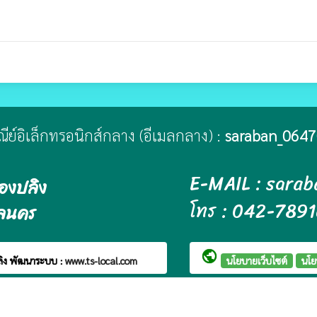
ษณีย์อิเล็กทรอนิกส์กลาง (อีเมลกลาง) :
saraban_0647
E-MAIL : sara
องปลิง
โทร : 042-789
กลนคร
public
ลิง
พัฒนาระบบ :
www.ts-local.com
นโยบายเว็บไซต์
นโย