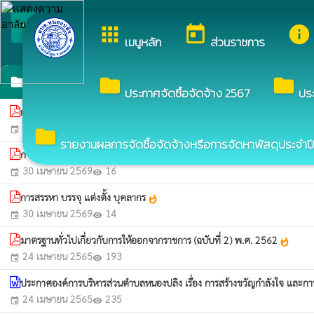
arrow_back_ios
ยินดีต้อนรับสู่เว็บไซ
apps
today
info
กลับเมนูหลัก
เมนูหลัก
ส่วนราชการ
หลักเกณฑ์การบริหารและพัฒนาทรัพยากรบุคคล
folder
folder
folder
ประกาศจัดซื้อจัดจ้าง 2567
ปร
การประเมินผลการปฏิบัติราชการ
whatshot
30 เมษายน 2569
17
event
visibility
folder
รายงานผลการจัดซื้อจัดจ้างหรือการจัดหาพัสดุประจำปี
การย้าย การโอน
whatshot
30 เมษายน 2569
16
event
visibility
การสรรหา บรรจุ แต่งตั้ง บุคลากร
whatshot
30 เมษายน 2569
14
event
visibility
มาตรฐานทั่วไปเกี่ยวกับการให้ออกจากราชการ (ฉบับที่ 2) พ.ศ. 2562
whatshot
24 เมษายน 2565
193
event
visibility
ประกาศองค์การบริหารส่วนตำบลหนองปลิง เรื่อง การสร้างขวัญกำลังใจ และก
24 เมษายน 2565
235
event
visibility