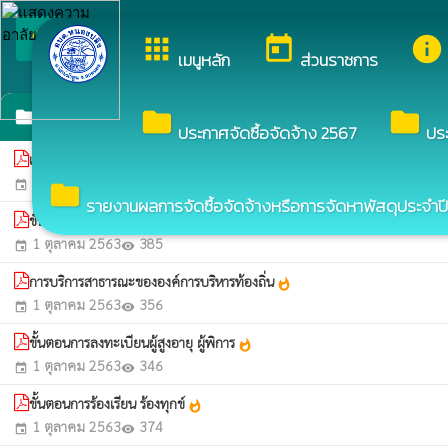
arrow_back_ios
ยินดีต้อนรับสู่เว็บไซต์ของ องค์
apps
today
info
กลับเมนูหลัก
เมนูหลัก
ส่วนราชการ
คู่มือมาตรฐานการให้บริการ
folder
folder
folder
ประกาศจัดซื้อจัดจ้าง 2567
ปร
แผนผังขั้นตอนการอนุญาตตามข้อบัญญัติ อบต.หนองปลิงด้านสาธารณสุข
whatshot
22 พฤศจิกายน 2566
154
event
visibility
folder
รายงานผลการจัดซื้อจัดจ้างหรือการจัดหาพัสดุประจำปี
ขั้นตอนการจดทะเบียนพาณิชย์
whatshot
1 ตุลาคม 2563
385
event
visibility
การบริการสาธารณะขององค์การบริหารท้องถิ่น
whatshot
1 ตุลาคม 2563
356
event
visibility
ขั้นตอนการลงทะเบียนผู้สูงอายุ ผู้พิการ
whatshot
1 ตุลาคม 2563
346
event
visibility
ขั้นตอนการร้องเรียน ร้องทุกข์
whatshot
1 ตุลาคม 2563
374
event
visibility